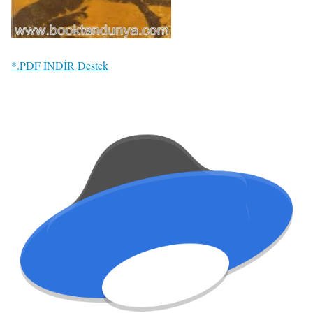
*.PDF İNDİR
Destek