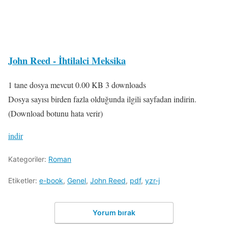
John Reed - İhtilalci Meksika
1 tane dosya mevcut
0.00 KB
3 downloads
Dosya sayısı birden fazla olduğunda ilgili sayfadan indirin.
(Download botunu hata verir)
indir
Kategoriler:
Roman
Etiketler:
e-book
,
Genel
,
John Reed
,
pdf
,
yzr-j
Yorum bırak