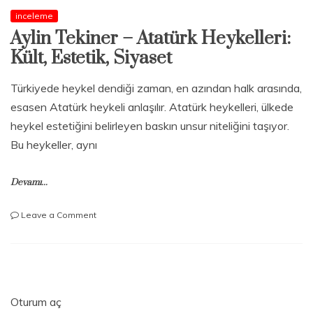
inceleme
Aylin Tekiner – Atatürk Heykelleri:
Kült, Estetik, Siyaset
Türkiyede heykel dendiği zaman, en azından halk arasında,
esasen Atatürk heykeli anlaşılır. Atatürk heykelleri, ülkede
heykel estetiğini belirleyen baskın unsur niteliğini taşıyor.
Bu heykeller, aynı
Devamı...
on
Leave a Comment
Aylin
Tekiner
–
Atatürk
Heykelleri:
Kült,
Oturum aç
Estetik,