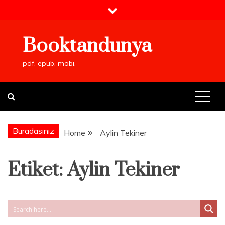
Skip
to
content
Booktandunya
pdf, epub, mobi,
Buradasınız
Home
Aylin Tekiner
Etiket:
Aylin Tekiner