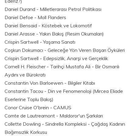
Ederiz?)
Daniel Durand - Milletlerarası Petrol Politikası
Daniel Defoe - Moll Flanders
Daniel Bensaid - Köstebek ve Lokomotif
Daniel Arasse - Yakın Bakış (Resim Okumaları)
Crispin Sartwell - Yaşama Sanatı
Coşkun Dokumacı - Geleceğe Yön Veren Başarı Öyküleri
Crispin Sartwell - Edepsizlik, Anarşi ve Gerçeklik
Cornell H. Fleischer - Tarihçi Mustafa Ali - Bir Osmanlı
Aydını ve Bürokratı
Constantin Von Barloewen - Bilgiler Kitabı
Constantin Tacou - Din ve Fenomenoloji (Mircea Eliade
Eserlerine Toplu Bakış)
Conor Cruise O'brein - CAMUS
Comte de Lautreamont - Maldoror'un Şarkıları
Collette Dowling - Sindrella Kompleksi - Çağdaş Kadının
Bağımsızlık Korkusu