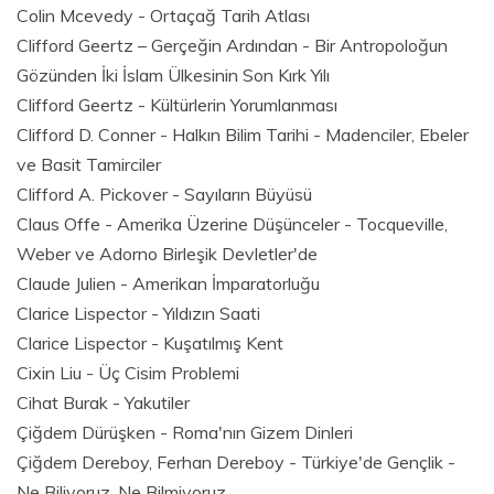
Colin Mcevedy - Ortaçağ Tarih Atlası
Clifford Geertz – Gerçeğin Ardından - Bir Antropoloğun
Gözünden İki İslam Ülkesinin Son Kırk Yılı
Clifford Geertz - Kültürlerin Yorumlanması
Clifford D. Conner - Halkın Bilim Tarihi - Madenciler, Ebeler
ve Basit Tamirciler
Clifford A. Pickover - Sayıların Büyüsü
Claus Offe - Amerika Üzerine Düşünceler - Tocqueville,
Weber ve Adorno Birleşik Devletler'de
Claude Julien - Amerikan İmparatorluğu
Clarice Lispector - Yıldızın Saati
Clarice Lispector - Kuşatılmış Kent
Cixin Liu - Üç Cisim Problemi
Cihat Burak - Yakutiler
Çiğdem Dürüşken - Roma'nın Gizem Dinleri
Çiğdem Dereboy, Ferhan Dereboy - Türkiye'de Gençlik -
Ne Biliyoruz, Ne Bilmiyoruz