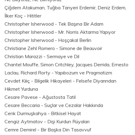
Çiğdem Atakuman, Tuğba Tanyeri Erdemir, Deniz Erdem,
İlker Koç - Hititler
Christopher Isherwood - Tek Başına Bir Adam
Christopher Isherwood - Mr. Norris Aktarma Yapıyor
Christopher Isherwood - Hoşçakal Berlin
Christiane Zehl Romero - Simone de Beauvoir
Christian Marazzi - Sermaye ve Dil
Chantel Mouffe, Simon Critchley, Jacques Derrida, Ernesto
Laclau, Richard Rorty - Yapıbozum ve Pragmatizm
Cevdet Kılıç - Bilgelik Hikayeleri - Felsefe Diyarından
Hikmet Yurduna
Cesare Pavese - Ağustosta Tatil
Cesare Beccaria - Suçlar ve Cezalar Hakkında
Cenk Durmuşkahya - Bitkisel Hayat
Cengiz Aytmatov - Dişi Kurdun Rüyaları
Cemre Demirel - Bir Başka Din Tasavvuf