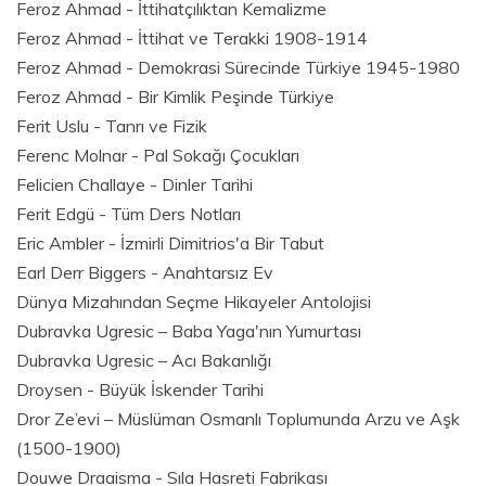
Feroz Ahmad - İttihatçılıktan Kemalizme
Feroz Ahmad - İttihat ve Terakki 1908-1914
Feroz Ahmad - Demokrasi Sürecinde Türkiye 1945-1980
Feroz Ahmad - Bir Kimlik Peşinde Türkiye
Ferit Uslu - Tanrı ve Fizik
Ferenc Molnar - Pal Sokağı Çocukları
Felicien Challaye - Dinler Tarihi
Ferit Edgü - Tüm Ders Notları
Eric Ambler - İzmirli Dimitrios'a Bir Tabut
Earl Derr Biggers - Anahtarsız Ev
Dünya Mizahından Seçme Hikayeler Antolojisi
Dubravka Ugresic – Baba Yaga'nın Yumurtası
Dubravka Ugresic – Acı Bakanlığı
Droysen - Büyük İskender Tarihi
Dror Ze’evi – Müslüman Osmanlı Toplumunda Arzu ve Aşk
(1500-1900)
Douwe Draaisma - Sıla Hasreti Fabrikası