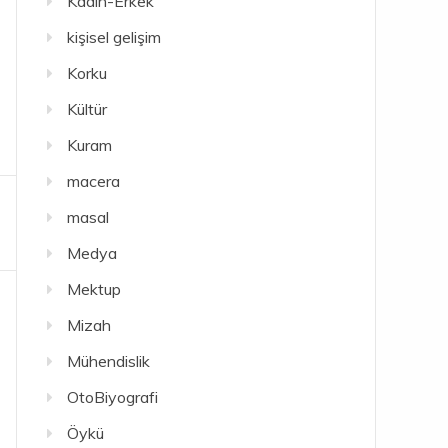
Kadın-Erkek
kişisel gelişim
Korku
Kültür
Kuram
macera
masal
Medya
Mektup
Mizah
Mühendislik
OtoBiyografi
Öykü