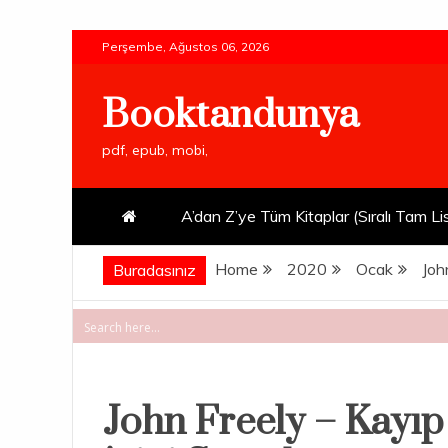
Skip
Perşembe, Ağustos 06, 2026
to
content
Booktandunya
pdf, epub, mobi,
A’dan Z’ye Tüm Kitaplar (Sıralı Tam Li
Home
2020
Ocak
Joh
Buradasınız
John Freely – Kayıp