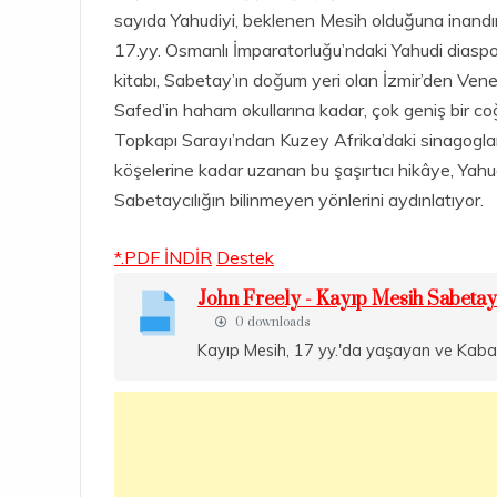
sayıda Yahudiyi, beklenen Mesih olduğuna inandır
17.yy. Osmanlı İmparatorluğu’ndaki Yahudi diaspor
kitabı, Sabetay’ın doğum yeri olan İzmir’den Vene
Safed’in haham okullarına kadar, çok geniş bir co
Topkapı Sarayı’ndan Kuzey Afrika’daki sinagoglar
köşelerine kadar uzanan bu şaşırtıcı hikâye, Yahu
Sabetaycılığın bilinmeyen yönlerini aydınlatıyor.
*.PDF İNDİR
Destek
John Freely - Kayıp Mesih Sabetay 
0 downloads
Kayıp Mesih, 17 yy.'da yaşayan ve Kabala 