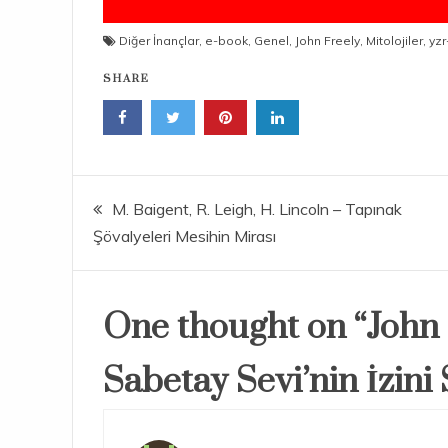
Diğer İnançlar
,
e-book
,
Genel
,
John Freely
,
Mitolojiler
,
yzr
SHARE
Yazı
M. Baigent, R. Leigh, H. Lincoln – Tapınak
Şövalyeleri Mesihin Mirası
gezinmesi
One thought on “
John 
Sabetay Sevi’nin İzini