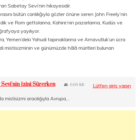
an Sabetay Sevi’nin hikayesidir.
asını bütün canlılığıyla gözler önüne seren John Freely’nin
dik ve Rom gettolarına, Kahire’nin pazarlarına, Kudüs ve
ğrafyaya yayılıyor.
a, Yemen’deki Yahudi tapınaklarına ve Arnavutluk’un ücra
di mistisizminin ve günümüzde hâlâ müritleri bulunan
Sevi'nin İzini Sürerken
0.00 KB
Lütfen giriş yapın
mistisizmi aracılığıyla Avrupa,...