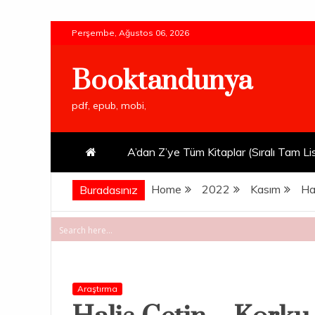
Skip
Perşembe, Ağustos 06, 2026
to
content
Booktandunya
pdf, epub, mobi,
A’dan Z’ye Tüm Kitaplar (Sıralı Tam Li
Home
2022
Kasım
Ha
Buradasınız
Araştırma