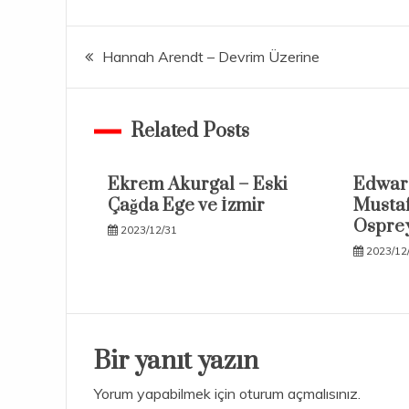
Yazı
Hannah Arendt – Devrim Üzerine
gezinmesi
Related Posts
Ekrem Akurgal – Eski
Edward
Çağda Ege ve İzmir
Mustaf
Osprey
2023/12/31
2023/12
Bir yanıt yazın
Yorum yapabilmek için
oturum açmalısınız
.