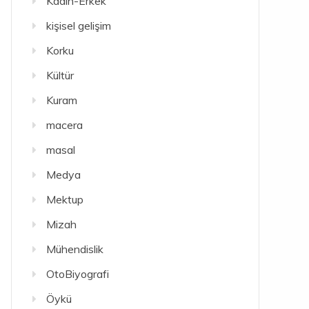
Kadın-Erkek
kişisel gelişim
Korku
Kültür
Kuram
macera
masal
Medya
Mektup
Mizah
Mühendislik
OtoBiyografi
Öykü