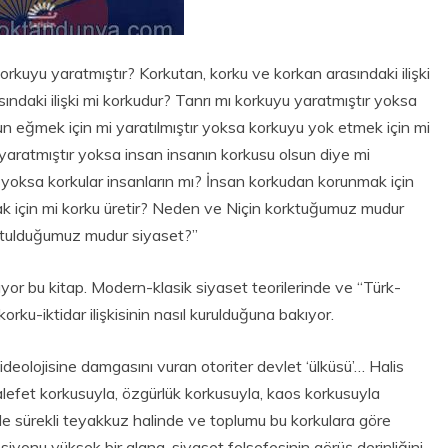
orkuyu yaratmıştır? Korkutan, korku ve korkan arasındaki ilişki
sındaki ilişki mi korkudur? Tanrı mı korkuyu yaratmıştır yoksa
un eğmek için mi yaratılmıştır yoksa korkuyu yok etmek için mi
yaratmıştır yoksa insan insanın korkusu olsun diye mi
r yoksa korkular insanların mı? İnsan korkudan korunmak için
mak için mi korku üretir? Neden ve Niçin korktuğumuz mudur
utulduğumuz mudur siyaset?”
üyor bu kitap. Modern-klasik siyaset teorilerinde ve “Türk-
rku-iktidar ilişkisinin nasıl kurulduğuna bakıyor.
ideolojisine damgasını vuran otoriter devlet ‘ülküsü’… Halis
halefet korkusuyla, özgürlük korkusuyla, kaos korkusuyla
yle sürekli teyakkuz halinde ve toplumu bu korkulara göre
nsiyonu yüksek bir alana, siyaset felsefesinin görüş derinliğini