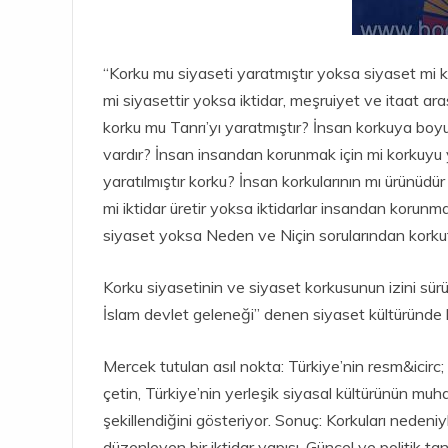
“Korku mu siyaseti yaratmıştır yoksa siyaset mi k
mi siyasettir yoksa iktidar, meşruiyet ve itaat ara
korku mu Tanrı’yı yaratmıştır? İnsan korkuya boy
vardır? İnsan insandan korunmak için mi korkuyu 
yaratılmıştır korku? İnsan korkularının mı ürünüdü
mi iktidar üretir yoksa iktidarlar insandan korun
siyaset yoksa Neden ve Niçin sorularından kork
Korku siyasetinin ve siyaset korkusunun izini sür
İslam devlet geleneği” denen siyaset kültüründe ko
Mercek tutulan asıl nokta: Türkiye’nin resm&icirc; 
çetin, Türkiye’nin yerleşik siyasal kültürünün mu
şekillendiğini gösteriyor. Sonuç: Korkuları nedeni
düzenleyen bir iktidar yapısı. Güncel ve politik ta