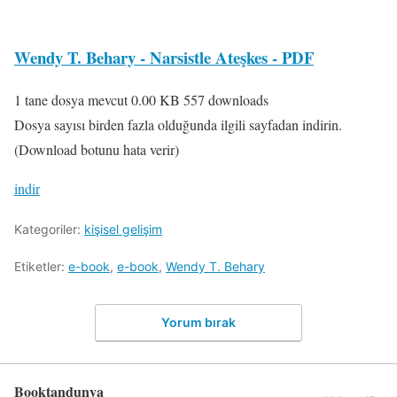
Wendy T. Behary - Narsistle Ateşkes - PDF
1 tane dosya mevcut
0.00 KB
557 downloads
Dosya sayısı birden fazla olduğunda ilgili sayfadan indirin.
(Download botunu hata verir)
indir
Kategoriler:
kişisel gelişim
Etiketler:
e-book
,
e-book
,
Wendy T. Behary
Yorum bırak
Booktandunya