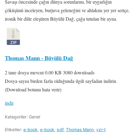
Savaşı öncesinde çağın dünya sorunlarını, bir uygarlığın
çöküşünü inceleyen, burjuva geleneğini ve ahlakını yer yer sertçe,
ironik bir dille eleştiren Büyülü Dağ, çağa tutulan bir ayna.
Thomas Mann - Büyülü Dağ
2 tane dosya mevcut
0.00 KB
3080 downloads
Dosya sayısı birden fazla olduğunda ilgili sayfadan indirin.
(Download botunu hata verir)
indir
Kategoriler: Genel
Etiketler:
e-book
,
e-book
,
pdf
,
Thomas Mann
,
yzr-t