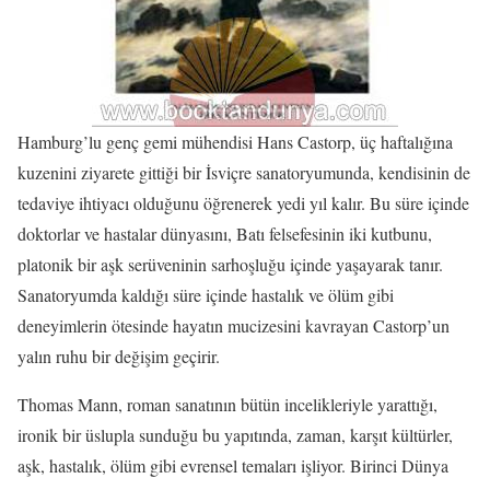
Hamburg’lu genç gemi mühendisi Hans Castorp, üç haftalığına
kuzenini ziyarete gittiği bir İsviçre sanatoryumunda, kendisinin de
tedaviye ihtiyacı olduğunu öğrenerek yedi yıl kalır. Bu süre içinde
doktorlar ve hastalar dünyasını, Batı felsefesinin iki kutbunu,
platonik bir aşk serüveninin sarhoşluğu içinde yaşayarak tanır.
Sanatoryumda kaldığı süre içinde hastalık ve ölüm gibi
deneyimlerin ötesinde hayatın mucizesini kavrayan Castorp’un
yalın ruhu bir değişim geçirir.
Thomas Mann, roman sanatının bütün incelikleriyle yarattığı,
ironik bir üslupla sunduğu bu yapıtında, zaman, karşıt kültürler,
aşk, hastalık, ölüm gibi evrensel temaları işliyor. Birinci Dünya