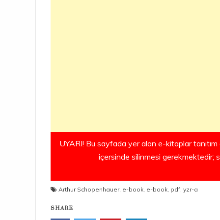
UYARI! Bu sayfada yer alan e-kitaplar tanıtım 
içersinde silinmesi gerekmektedir; 
Arthur Schopenhauer
,
e-book
,
e-book
,
pdf
,
yzr-a
SHARE