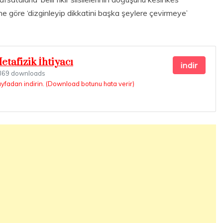
rine göre ‘dizginleyip dikkatini başka şeylere çevirmeye’
etafizik İhtiyacı
indir
69 downloads
ayfadan indirin. (Download botunu hata verir)