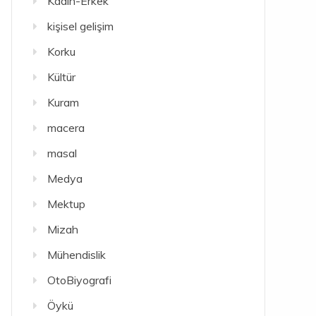
Kadın-Erkek
kişisel gelişim
Korku
Kültür
Kuram
macera
masal
Medya
Mektup
Mizah
Mühendislik
OtoBiyografi
Öykü