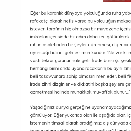
Eğer bu karanlık dünyaya yolculuğunda ruha yabancı
refakatçi olarak nefis varsa bu yolculuğun maksadı
isteyen tarafının hiç olmazsa bir muvazene içeris
imkânları içerisinde bir adım daha ileri götürülere
ruhun asaletinden bir şeyler öğrenmesi, diğer bir
oyuncağı haline’ gelmesi mümkündür. ‘Ne var ki ir
vasfı tekrar görünür hale gelir. İrade bunu şu şek
herhangi birini onda uyandıracaklarını bu aynı zihi
belli tasavvurlara sahip olmasını men eder, belli f
irade zihni dizginler ve dikkatini başka şeylere 
azmetmesi halinde muhakkak muvaffak olunur…’
Yaşadığımız dünya gerçeğine uyanamayacağımız k
gömülüyor. Eğer yukarıda olan ile aşağıda olan, iç
istemenin timsali olarak aradığımız: dış dünyada a
tasavvurlara sahip olmasını’ men ediyor? Hangi safs