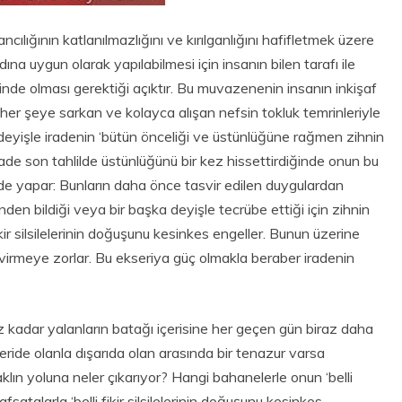
lığının katlanılmazlığını ve kırılganlığını hafifletmek üzere
na uygun olarak yapılabilmesi için insanın bilen tarafı ile
inde olması gerektiği açıktır. Bu muvazenenin insanın inkişaf
k her şeye sarkan ve kolayca alışan nefsin tokluk temrinleriyle
 deyişle iradenin ‘bütün önceliği ve üstünlüğüne rağmen zihnin
ade son tahlilde üstünlüğünü bir kez hissettirdiğinde onun bu
ilde yapar: Bunların daha önce tasvir edilen duygulardan
nden bildiği veya bir başka deyişle tecrübe ettiği için zihnin
ikir silsilelerinin doğuşunu kesinkes engeller. Bunun üzerine
çevirmeye zorlar. Bu ekseriya güç olmakla beraber iradenin
adar yalanların batağı içerisine her geçen gün biraz daha
eride olanla dışarıda olan arasında bir tenazur varsa
klın yoluna neler çıkarıyor? Hangi bahanelerle onun ‘belli
atalarla ‘belli fikir silsilelerinin doğuşunu kesinkes