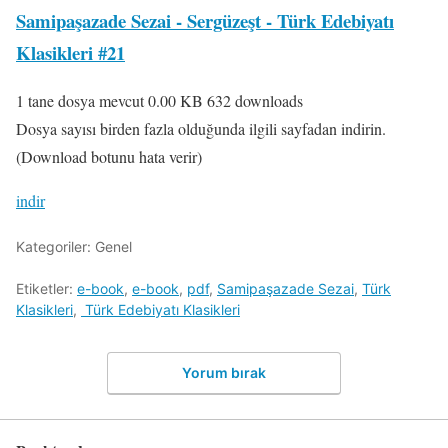
Samipaşazade Sezai - Sergüzeşt - Türk Edebiyatı
Klasikleri #21
1 tane dosya mevcut
0.00 KB
632 downloads
Dosya sayısı birden fazla olduğunda ilgili sayfadan indirin.
(Download botunu hata verir)
indir
Kategoriler: Genel
Etiketler:
e-book
,
e-book
,
pdf
,
Samipaşazade Sezai
,
Türk
Klasikleri
,
Türk Edebiyatı Klasikleri
Yorum bırak