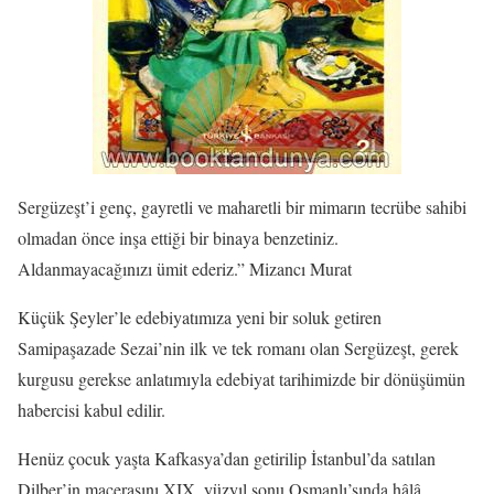
Sergüzeşt’i genç, gayretli ve maharetli bir mimarın tecrübe sahibi
olmadan önce inşa ettiği bir binaya benzetiniz.
Aldanmayacağınızı ümit ederiz.” Mizancı Murat
Küçük Şeyler’le edebiyatımıza yeni bir soluk getiren
Samipaşazade Sezai’nin ilk ve tek romanı olan Sergüzeşt, gerek
kurgusu gerekse anlatımıyla edebiyat tarihimizde bir dönüşümün
habercisi kabul edilir.
Henüz çocuk yaşta Kafkasya’dan getirilip İstanbul’da satılan
Dilber’in macerasını XIX. yüzyıl sonu Osmanlı’sında hâlâ