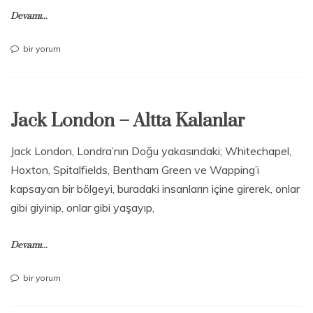
Devamı...
Jack
bir yorum
London
–
Ateş
Yakmak
Jack London – Altta Kalanlar
için
Jack London, Londra’nın Doğu yakasındaki; Whitechapel,
Hoxton, Spitalfields, Bentham Green ve Wapping’i
kapsayan bir bölgeyi, buradaki insanların içine girerek, onlar
gibi giyinip, onlar gibi yaşayıp,
Devamı...
Jack
bir yorum
London
–