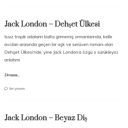
London
–
Demir
Ökçe
Jack London – Dehşet Ülkesi
için
Issız tropik adaların balta grimemiş ormanlarında, kelle
avcıları arasında geçen bir aşk ve serüven romanı olan
Dehşet Ülkesi’nde, yine Jack London’a özgü o sürükleyici
anlatımı
Devamı...
Jack
bir yorum
London
–
Dehşet
Ülkesi
Jack London – Beyaz Diş
için