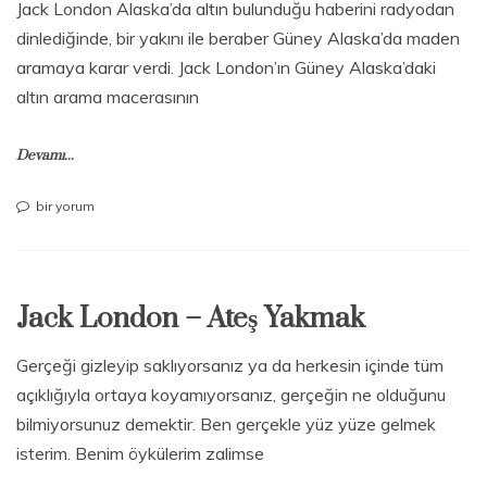
Jack London Alaska’da altın bulunduğu haberini radyodan
dinlediğinde, bir yakını ile beraber Güney Alaska’da maden
aramaya karar verdi. Jack London’ın Güney Alaska’daki
altın arama macerasının
Devamı...
Jack
bir yorum
London
–
Beyaz
Diş
Jack London – Ateş Yakmak
için
Gerçeği gizleyip saklıyorsanız ya da herkesin içinde tüm
açıklığıyla ortaya koyamıyorsanız, gerçeğin ne olduğunu
bilmiyorsunuz demektir. Ben gerçekle yüz yüze gelmek
isterim. Benim öykülerim zalimse