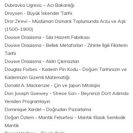
Dubravka Ugresic – Acı Bakanlığı
Droysen - Büyük İskender Tarihi
Dror Ze’evi – Müslüman Osmanlı Toplumunda Arzu ve Aşk
(1500-1900)
Douwe Draaisma - Sıla Hasreti Fabrikası
Douwe Draaisma - Bellek Metaforları - Zihinle İlgili Fikirlerin
Tarihi
Douwe Draaisma - Aklın Çıkmazları
Douglas Forbes - Kaderin Pin Kodu - Doğum Tarihinizin ve
Kaderinizin Gizemli Matematiği
Donald A. Mackenzie - Çin ve Japon Mitolojisi
Don Joseph Goewey - Strese Son - Beyninizi Dört Adımda
Yeniden Programlayın
Dominique Xardel – Doğrudan Pazarlama
Doğan Özlem - Mantik Felsefesi - Mantık Klasik Sembolik
Mantik