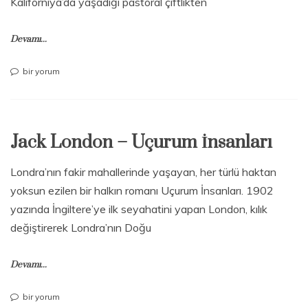
Kaliforniya’da yaşadığı pastoral çiftlikten
Devamı...
Jack
bir yorum
London
–
Vahşetin
Çağrısı
Jack London – Uçurum İnsanları
için
Londra’nın fakir mahallerinde yaşayan, her türlü haktan
yoksun ezilen bir halkın romanı Uçurum İnsanları. 1902
yazında İngiltere’ye ilk seyahatini yapan London, kılık
değiştirerek Londra’nın Doğu
Devamı...
Jack
bir yorum