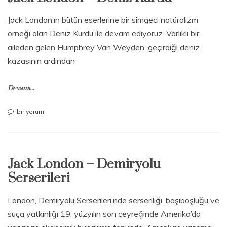
Jack London’ın bütün eserlerine bir simgeci natüralizm
örneği olan Deniz Kurdu ile devam ediyoruz. Varlıklı bir
aileden gelen Humphrey Van Weyden, geçirdiği deniz
kazasının ardından
Devamı...
Jack
bir yorum
London
–
Deniz
Kurdu
Jack London – Demiryolu
için
Serserileri
London, Demiryolu Serserileri’nde serseriliği, başıboşluğu ve
suça yatkınlığı 19. yüzyılın son çeyreğinde Amerika’da