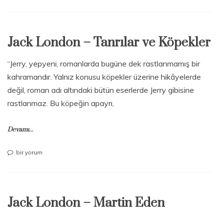
London
–
Uçurum
İnsanları
Jack London – Tanrılar ve Köpekler
için
“Jerry, yepyeni, romanlarda bugüne dek rastlanmamış bir
kahramandır. Yalnız konusu köpekler üzerine hikâyelerde
değil, roman adı altındaki bütün eserlerde Jerry gibisine
rastlanmaz. Bu köpeğin apayrı,
Devamı...
Jack
bir yorum
London
–
Tanrılar
ve
Jack London – Martin Eden
Köpekler
için