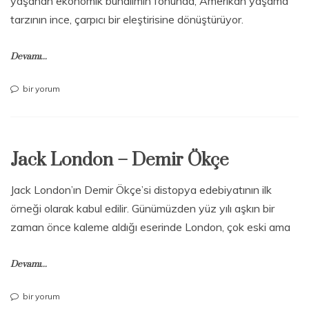
yaşanan ekonomik bunalımın fonunda, Amerikan yaşama
tarzının ince, çarpıcı bir eleştirisine dönüştürüyor.
Devamı...
Jack
bir yorum
London
–
Demiryolu
Serserileri
Jack London – Demir Ökçe
için
Jack London’ın Demir Ökçe’si distopya edebiyatının ilk
örneği olarak kabul edilir. Günümüzden yüz yılı aşkın bir
zaman önce kaleme aldığı eserinde London, çok eski ama
Devamı...
Jack
bir yorum