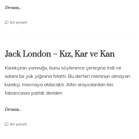
Devamı...
Jack
bir yorum
London
–
Kızıl
Veba
Jack London – Kız, Kar ve Kan
için
Kürekçinin yumruğu, bunu söylenince çeneşine indi ve
adamı bir yük yığınına fırlattı. Bu derten memnun olmayan
kürekçi, mavnaya atılacaktı. Altın arayıcılardan biri,
tabancasını parlak deriden
Devamı...
Jack
bir yorum
London
–