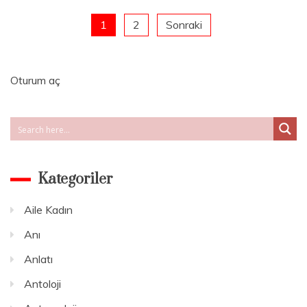
Altta
Kalanlar
Yazı
1
2
Sonraki
için
gezinmesi
Oturum aç
Kategoriler
Aile Kadın
Anı
Anlatı
Antoloji