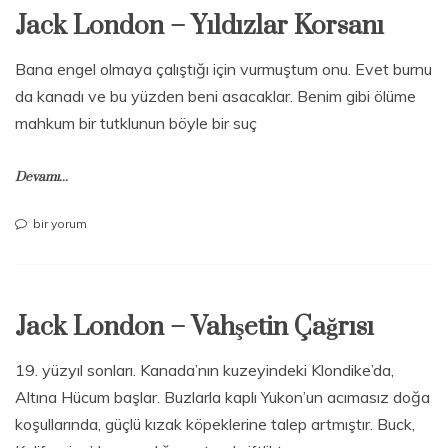
Jack London – Yıldızlar Korsanı
Bana engel olmaya çalıştığı için vurmuştum onu. Evet burnu
da kanadı ve bu yüzden beni asacaklar. Benim gibi ölüme
mahkum bir tutklunun böyle bir suç
Devamı...
Jack
bir yorum
London
–
Yıldızlar
Korsanı
Jack London – Vahşetin Çağrısı
için
19. yüzyıl sonları. Kanada’nın kuzeyindeki Klondike’da,
Altına Hücum başlar. Buzlarla kaplı Yukon’un acımasız doğa
koşullarında, güçlü kızak köpeklerine talep artmıştır. Buck,