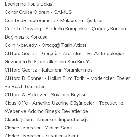
Eserlerine Toplu Bakış)
Conor Cruise O'brein - CAMUS
Comte de Lautreamont - Maldoror'un Şarkıları
Collette Dowling - Sindrella Kompleksi - Çağdaş Kadının
Bağımsızlık Korkusu
Colin Mcevedy - Ortaçağ Tarih Atlası
Clifford Geertz – Gerçeğin Ardından - Bir Antropoloğun
Gözünden İki İslam Ülkesinin Son Kırk Yılı
Clifford Geertz - Kültürlerin Yorumlanması
Clifford D. Conner - Halkın Bilim Tarihi - Madenciler, Ebeler
ve Basit Tamirciler
Clifford A. Pickover - Sayıların Büyüsü
Claus Offe - Amerika Üzerine Düşünceler - Tocqueville,
Weber ve Adorno Birleşik Devletler'de
Claude Julien - Amerikan İmparatorluğu
Clarice Lispector - Yıldızın Saati
Clarice Lispector - Kuşatılmış Kent