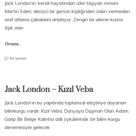
Jack London’ın, kendi hayatından izler taşıyan romanı
Martin Eden, denizci bir gencin kişiliğinden ödün vermeden
sınıf atlama çabalarını anlatıyor. Zengin bir ailenin kızına
âşık olan
Devamı...
Jack
bir yorum
London
–
Martin
Eden
Jack London – Kızıl Veba
için
Jack London’ın bu yapıtında toplumsal eleştiriye dayanan
bilimkurgu vardır. Kızıl Veba, Dünyaya Düşman Olan Adam,
Garip Bir Belge Kalıntısı adlı öykülerinde, bir bilim-kurgu
denemesiyle gelecek