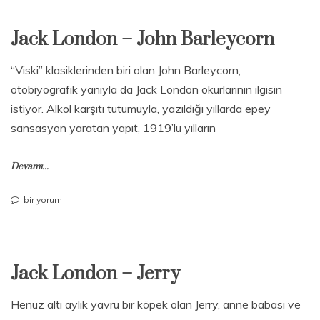
Kız,
Kar
Jack London – John Barleycorn
ve
Kan
için
“Viski” klasiklerinden biri olan John Barleycorn,
otobiyografik yanıyla da Jack London okurlarının ilgisin
istiyor. Alkol karşıtı tutumuyla, yazıldığı yıllarda epey
sansasyon yaratan yapıt, 1919’lu yılların
Devamı...
Jack
bir yorum
London
–
John
Barleycorn
Jack London – Jerry
için
Henüz altı aylık yavru bir köpek olan Jerry, anne babası ve