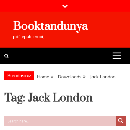
Skip
to
content
Booktandunya
pdf, epub, mobi,
Buradasınız
Home
Downloads
Jack London
Tag:
Jack London