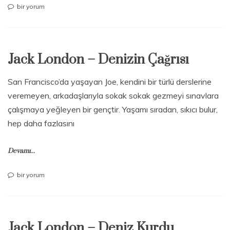
Jack
bir yorum
London
–
İntihar
için
Jack London – Denizin Çağrısı
San Francisco’da yaşayan Joe, kendini bir türlü derslerine
veremeyen, arkadaşlarıyla sokak sokak gezmeyi sınavlara
çalışmaya yeğleyen bir gençtir. Yaşamı sıradan, sıkıcı bulur,
hep daha fazlasını
Devamı...
Jack
bir yorum
London
–
Denizin
Çağrısı
Jack London – Deniz Kurdu
için