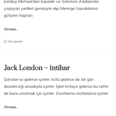
kardeşi Michael’dan koparılır ve Solomon Adalarında
yaşayan yerlileri gemisiyle alıp Meringe topraklarına
götüren Kaptan
Devamı...
Jack
bir yorum
London
–
Jerry
için
Jack London – İntihar
Şansları iyi giderse içerler, kötü giderse de, bir gün
düzeleceği umuduyla içerler. İşleri kötüye giderse bu sefer
de bunu unutmak için içerler. Dostlarına rastlarlarsa içerler.
Devamı...