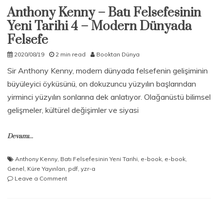
Anthony Kenny – Batı Felsefesinin
Yeni Tarihi 4 – Modern Dünyada
Felsefe
2020/08/19
2 min read
Booktan Dünya
Sir Anthony Kenny, modern dünyada felsefenin gelişiminin
büyüleyici öyküsünü, on dokuzuncu yüzyılın başlarından
yirminci yüzyılın sonlarına dek anlatıyor. Olağanüstü bilimsel
gelişmeler, kültürel değişimler ve siyasi
Devamı...
Anthony Kenny
,
Batı Felsefesinin Yeni Tarihi
,
e-book
,
e-book
,
Genel
,
Küre Yayınları
,
pdf
,
yzr-a
on
Leave a Comment
Anthony
Kenny
–
Batı