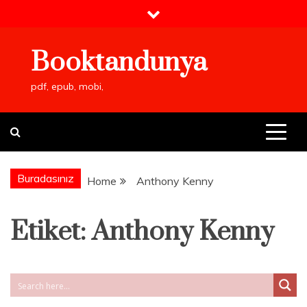
Skip
to
content
Booktandunya
pdf, epub, mobi,
Buradasınız
Home
Anthony Kenny
Etiket:
Anthony Kenny