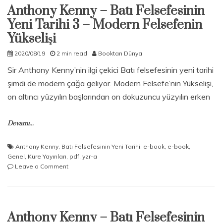
Anthony Kenny – Batı Felsefesinin
Felsefesinin
Yeni
Yeni Tarihi 3 – Modern Felsefenin
Tarihi
Yükselişi
4
–
2020/08/19
2 min read
Booktan Dünya
Modern
Dünyada
Sir Anthony Kenny’nin ilgi çekici Batı felsefesinin yeni tarihi
Felsefe
şimdi de modern çağa geliyor. Modern Felsefe’nin Yükselişi,
on altıncı yüzyılın başlarından on dokuzuncu yüzyılın erken
Devamı...
Anthony Kenny
,
Batı Felsefesinin Yeni Tarihi
,
e-book
,
e-book
,
Genel
,
Küre Yayınları
,
pdf
,
yzr-a
on
Leave a Comment
Anthony
Kenny
–
Batı
Anthony Kenny – Batı Felsefesinin
Felsefesinin