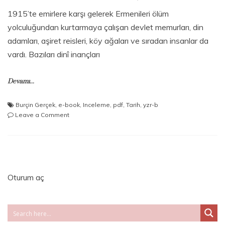
1915’te emirlere karşı gelerek Ermenileri ölüm
yolculuğundan kurtarmaya çalışan devlet memurları, din
adamları, aşiret reisleri, köy ağaları ve sıradan insanlar da
vardı. Bazıları dinî inançları
Devamı...
Burçin Gerçek
,
e-book
,
Inceleme
,
pdf
,
Tarih
,
yzr-b
on
Leave a Comment
Burçin
Gerçek
–
Akıntıya
Karşı
Oturum aç