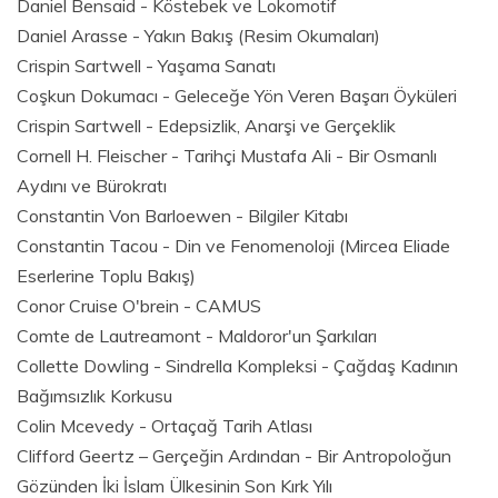
Daniel Bensaid - Köstebek ve Lokomotif
Daniel Arasse - Yakın Bakış (Resim Okumaları)
Crispin Sartwell - Yaşama Sanatı
Coşkun Dokumacı - Geleceğe Yön Veren Başarı Öyküleri
Crispin Sartwell - Edepsizlik, Anarşi ve Gerçeklik
Cornell H. Fleischer - Tarihçi Mustafa Ali - Bir Osmanlı
Aydını ve Bürokratı
Constantin Von Barloewen - Bilgiler Kitabı
Constantin Tacou - Din ve Fenomenoloji (Mircea Eliade
Eserlerine Toplu Bakış)
Conor Cruise O'brein - CAMUS
Comte de Lautreamont - Maldoror'un Şarkıları
Collette Dowling - Sindrella Kompleksi - Çağdaş Kadının
Bağımsızlık Korkusu
Colin Mcevedy - Ortaçağ Tarih Atlası
Clifford Geertz – Gerçeğin Ardından - Bir Antropoloğun
Gözünden İki İslam Ülkesinin Son Kırk Yılı