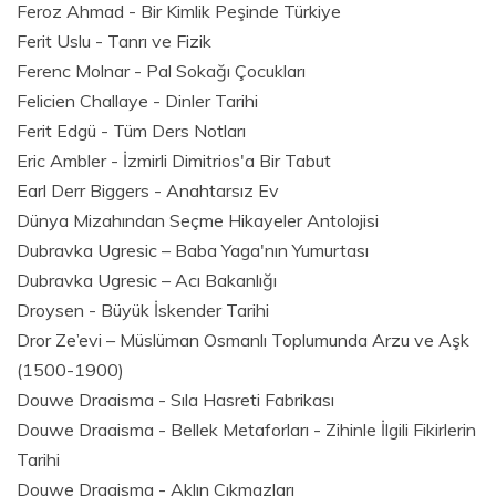
Feroz Ahmad - Bir Kimlik Peşinde Türkiye
Ferit Uslu - Tanrı ve Fizik
Ferenc Molnar - Pal Sokağı Çocukları
Felicien Challaye - Dinler Tarihi
Ferit Edgü - Tüm Ders Notları
Eric Ambler - İzmirli Dimitrios'a Bir Tabut
Earl Derr Biggers - Anahtarsız Ev
Dünya Mizahından Seçme Hikayeler Antolojisi
Dubravka Ugresic – Baba Yaga'nın Yumurtası
Dubravka Ugresic – Acı Bakanlığı
Droysen - Büyük İskender Tarihi
Dror Ze’evi – Müslüman Osmanlı Toplumunda Arzu ve Aşk
(1500-1900)
Douwe Draaisma - Sıla Hasreti Fabrikası
Douwe Draaisma - Bellek Metaforları - Zihinle İlgili Fikirlerin
Tarihi
Douwe Draaisma - Aklın Çıkmazları