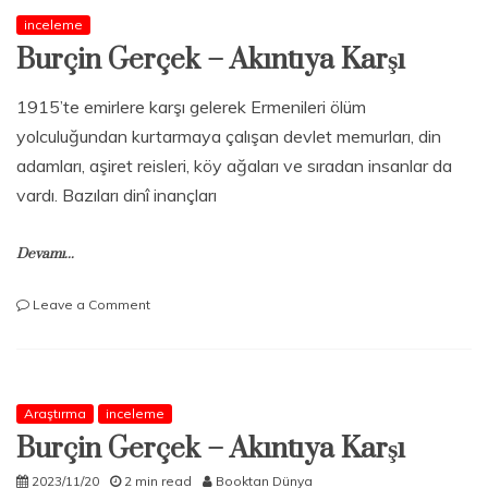
inceleme
Burçin Gerçek – Akıntıya Karşı
1915’te emirlere karşı gelerek Ermenileri ölüm
yolculuğundan kurtarmaya çalışan devlet memurları, din
adamları, aşiret reisleri, köy ağaları ve sıradan insanlar da
vardı. Bazıları dinî inançları
Devamı...
on
Leave a Comment
Burçin
Gerçek
–
Akıntıya
Karşı
Araştırma
inceleme
Burçin Gerçek – Akıntıya Karşı
2023/11/20
2 min read
Booktan Dünya