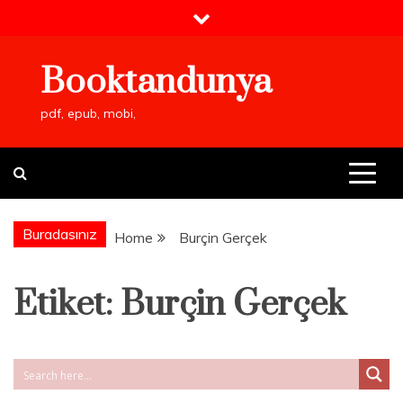
Skip
to
content
Booktandunya
pdf, epub, mobi,
Buradasınız
Home
Burçin Gerçek
Etiket:
Burçin Gerçek