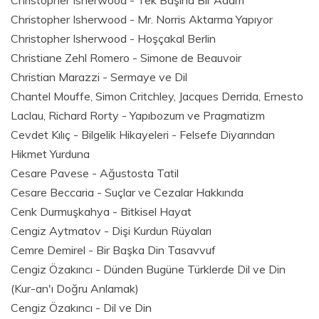
Christopher Isherwood - Tek Başına Bir Adam
Christopher Isherwood - Mr. Norris Aktarma Yapıyor
Christopher Isherwood - Hoşçakal Berlin
Christiane Zehl Romero - Simone de Beauvoir
Christian Marazzi - Sermaye ve Dil
Chantel Mouffe, Simon Critchley, Jacques Derrida, Ernesto
Laclau, Richard Rorty - Yapıbozum ve Pragmatizm
Cevdet Kılıç - Bilgelik Hikayeleri - Felsefe Diyarından
Hikmet Yurduna
Cesare Pavese - Ağustosta Tatil
Cesare Beccaria - Suçlar ve Cezalar Hakkında
Cenk Durmuşkahya - Bitkisel Hayat
Cengiz Aytmatov - Dişi Kurdun Rüyaları
Cemre Demirel - Bir Başka Din Tasavvuf
Cengiz Özakıncı - Dünden Bugüne Türklerde Dil ve Din
(Kur-an'ı Doğru Anlamak)
Cengiz Özakıncı - Dil ve Din