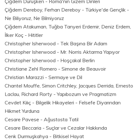
Çiğdem Dürüşken - Roma'nın Gizem Dinleri
Çiğdem Dereboy, Ferhan Dereboy - Türkiye'de Gençlik -
Ne Biliyoruz, Ne Bilmiyoruz
Çiğdem Atakuman, Tuğba Tanyeri Erdemir, Deniz Erdem,
İlker Koç - Hititler
Christopher Isherwood - Tek Başına Bir Adam
Christopher Isherwood - Mr. Norris Aktarma Yapıyor
Christopher Isherwood - Hoşçakal Berlin
Christiane Zehl Romero - Simone de Beauvoir
Christian Marazzi - Sermaye ve Dil
Chantel Mouffe, Simon Critchley, Jacques Derrida, Ernesto
Laclau, Richard Rorty - Yapıbozum ve Pragmatizm
Cevdet Kılıç - Bilgelik Hikayeleri - Felsefe Diyarından
Hikmet Yurduna
Cesare Pavese - Ağustosta Tatil
Cesare Beccaria - Suçlar ve Cezalar Hakkında
Cenk Durmuşkahya - Bitkisel Hayat