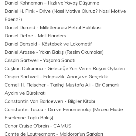
Daniel Kahneman – Hızlı ve Yavaş Düşünme
Daniel H. Pink - Drive (Nasıl Motive Oluruz? Nasıl Motive
Ederiz?)
Daniel Durand - Milletlerarası Petrol Politikası
Daniel Defoe - Moll Flanders
Daniel Bensaid - Köstebek ve Lokomotif
Daniel Arasse - Yakın Bakış (Resim Okumaları)
Crispin Sartwell - Yaşama Sanatı
Coşkun Dokumacı - Geleceğe Yön Veren Başarı Öyküleri
Crispin Sartwell - Edepsizlik, Anarşi ve Gerçeklik
Cornell H. Fleischer - Tarihçi Mustafa Ali - Bir Osmanlı
Aydını ve Bürokratı
Constantin Von Barloewen - Bilgiler Kitabı
Constantin Tacou - Din ve Fenomenoloji (Mircea Eliade
Eserlerine Toplu Bakış)
Conor Cruise O'brein - CAMUS
Comte de Lautreamont - Maldoror'un Şarkıları