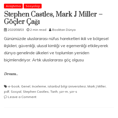
Araştırma
Sosyoloji
Stephen Castles, Mark J Miller –
Göçler Çağı
2020/08/03
2 min read
Booktan Dünya
Günümüzde uluslararası nüfus hareketleri ikili ve bölgesel
ilişkileri, güvenliği, ulusal kimliği ve egemenliği etkileyerek
dünya genelinde ülkeleri ve toplumları yeniden
biçimlendiriyor. Artık uluslararası göç olgusu
Devamı...
e-book
,
Genel
,
Inceleme
,
istanbul bilgi üniversitesi
,
Mark J Miller
,
pdf
,
Sosyal
,
Stephen Castles
,
Tarih
,
yzr-m
,
yzr-s
on
Leave a Comment
Stephen
Castles,
Mark
J