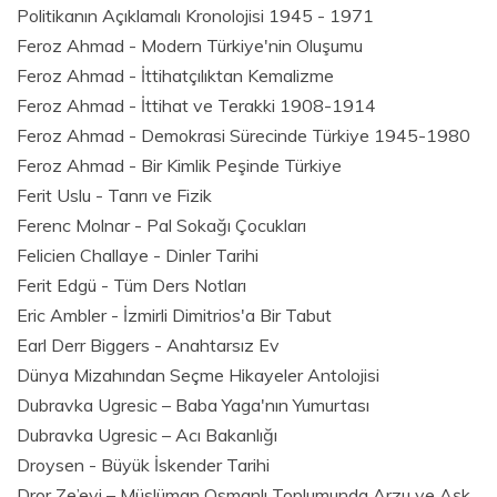
Politikanın Açıklamalı Kronolojisi 1945 - 1971
Feroz Ahmad - Modern Türkiye'nin Oluşumu
Feroz Ahmad - İttihatçılıktan Kemalizme
Feroz Ahmad - İttihat ve Terakki 1908-1914
Feroz Ahmad - Demokrasi Sürecinde Türkiye 1945-1980
Feroz Ahmad - Bir Kimlik Peşinde Türkiye
Ferit Uslu - Tanrı ve Fizik
Ferenc Molnar - Pal Sokağı Çocukları
Felicien Challaye - Dinler Tarihi
Ferit Edgü - Tüm Ders Notları
Eric Ambler - İzmirli Dimitrios'a Bir Tabut
Earl Derr Biggers - Anahtarsız Ev
Dünya Mizahından Seçme Hikayeler Antolojisi
Dubravka Ugresic – Baba Yaga'nın Yumurtası
Dubravka Ugresic – Acı Bakanlığı
Droysen - Büyük İskender Tarihi
Dror Ze’evi – Müslüman Osmanlı Toplumunda Arzu ve Aşk