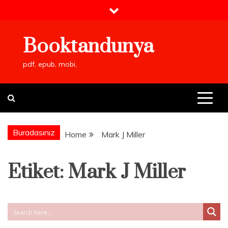
Skip
to
content
Booktandunya
pdf, epub, mobi,
Buradasınız
Home
Mark J Miller
Etiket:
Mark J Miller