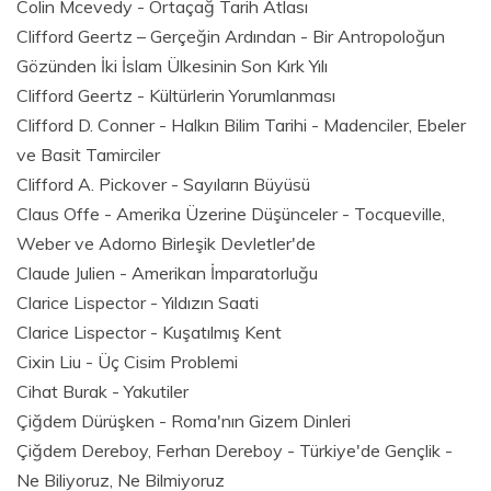
Colin Mcevedy - Ortaçağ Tarih Atlası
Clifford Geertz – Gerçeğin Ardından - Bir Antropoloğun
Gözünden İki İslam Ülkesinin Son Kırk Yılı
Clifford Geertz - Kültürlerin Yorumlanması
Clifford D. Conner - Halkın Bilim Tarihi - Madenciler, Ebeler
ve Basit Tamirciler
Clifford A. Pickover - Sayıların Büyüsü
Claus Offe - Amerika Üzerine Düşünceler - Tocqueville,
Weber ve Adorno Birleşik Devletler'de
Claude Julien - Amerikan İmparatorluğu
Clarice Lispector - Yıldızın Saati
Clarice Lispector - Kuşatılmış Kent
Cixin Liu - Üç Cisim Problemi
Cihat Burak - Yakutiler
Çiğdem Dürüşken - Roma'nın Gizem Dinleri
Çiğdem Dereboy, Ferhan Dereboy - Türkiye'de Gençlik -
Ne Biliyoruz, Ne Bilmiyoruz