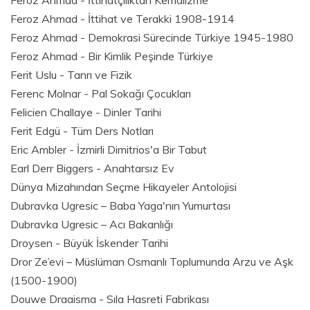
Feroz Ahmad - İttihatçılıktan Kemalizme
Feroz Ahmad - İttihat ve Terakki 1908-1914
Feroz Ahmad - Demokrasi Sürecinde Türkiye 1945-1980
Feroz Ahmad - Bir Kimlik Peşinde Türkiye
Ferit Uslu - Tanrı ve Fizik
Ferenc Molnar - Pal Sokağı Çocukları
Felicien Challaye - Dinler Tarihi
Ferit Edgü - Tüm Ders Notları
Eric Ambler - İzmirli Dimitrios'a Bir Tabut
Earl Derr Biggers - Anahtarsız Ev
Dünya Mizahından Seçme Hikayeler Antolojisi
Dubravka Ugresic – Baba Yaga'nın Yumurtası
Dubravka Ugresic – Acı Bakanlığı
Droysen - Büyük İskender Tarihi
Dror Ze’evi – Müslüman Osmanlı Toplumunda Arzu ve Aşk
(1500-1900)
Douwe Draaisma - Sıla Hasreti Fabrikası