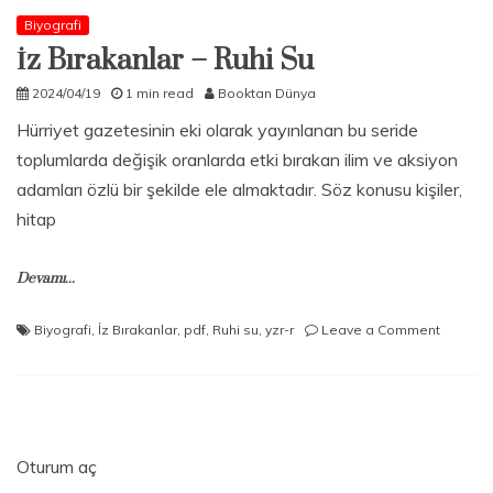
Biyografi
İz Bırakanlar – Ruhi Su
2024/04/19
1 min read
Booktan Dünya
Hürriyet gazetesinin eki olarak yayınlanan bu seride
toplumlarda değişik oranlarda etki bırakan ilim ve aksiyon
adamları özlü bir şekilde ele almaktadır. Söz konusu kişiler,
hitap
Devamı...
on
Biyografi
,
İz Bırakanlar
,
pdf
,
Ruhi su
,
yzr-r
Leave a Comment
İz
Bırakanl
–
Ruhi
Su
Oturum aç