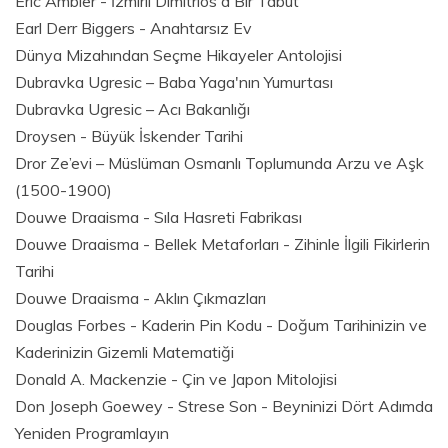
Eric Ambler - İzmirli Dimitrios'a Bir Tabut
Earl Derr Biggers - Anahtarsız Ev
Dünya Mizahından Seçme Hikayeler Antolojisi
Dubravka Ugresic – Baba Yaga'nın Yumurtası
Dubravka Ugresic – Acı Bakanlığı
Droysen - Büyük İskender Tarihi
Dror Ze’evi – Müslüman Osmanlı Toplumunda Arzu ve Aşk
(1500-1900)
Douwe Draaisma - Sıla Hasreti Fabrikası
Douwe Draaisma - Bellek Metaforları - Zihinle İlgili Fikirlerin
Tarihi
Douwe Draaisma - Aklın Çıkmazları
Douglas Forbes - Kaderin Pin Kodu - Doğum Tarihinizin ve
Kaderinizin Gizemli Matematiği
Donald A. Mackenzie - Çin ve Japon Mitolojisi
Don Joseph Goewey - Strese Son - Beyninizi Dört Adımda
Yeniden Programlayın