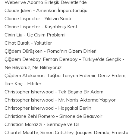
Weber ve Adorno Birleşik Devletler'de
Claude Julien - Amerikan İmparatorluğu
Clarice Lispector - Yıldızın Saati
Clarice Lispector - Kuşatılmış Kent
Cixin Liu - Üç Cisim Problemi
Cihat Burak - Yakutiler
Çiğdem Dürüşken - Roma'nın Gizem Dinleri
Çiğdem Dereboy, Ferhan Dereboy - Türkiye'de Gençlik -
Ne Biliyoruz, Ne Bilmiyoruz
Çiğdem Atakuman, Tuğba Tanyeri Erdemir, Deniz Erdem,
İlker Koç - Hititler
Christopher Isherwood - Tek Başına Bir Adam
Christopher Isherwood - Mr. Norris Aktarma Yapıyor
Christopher Isherwood - Hoşçakal Berlin
Christiane Zehl Romero - Simone de Beauvoir
Christian Marazzi - Sermaye ve Dil
Chantel Mouffe, Simon Critchley, Jacques Derrida, Ernesto