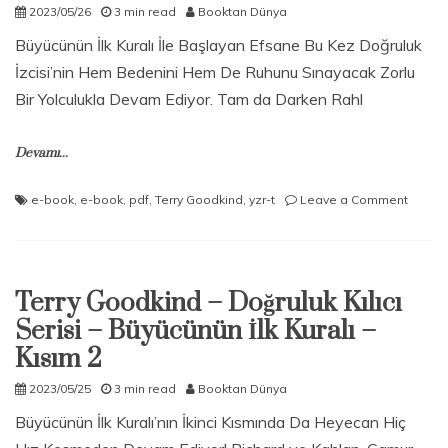
2023/05/26
3 min read
Booktan Dünya
Büyücünün İlk Kuralı İle Başlayan Efsane Bu Kez Doğruluk
İzcisi’nin Hem Bedenini Hem De Ruhunu Sınayacak Zorlu
Bir Yolculukla Devam Ediyor. Tam da Darken Rahl
Devamı...
on
e-book
,
e-book
,
pdf
,
Terry Goodkind
,
yzr-t
Leave a Comment
Terry
Goodk
–
Gözyas
Terry Goodkind – Doğruluk Kılıcı
Taşı
Kısım
Serisi – Büyücünün İlk Kuralı –
1
Kısım 2
2023/05/25
3 min read
Booktan Dünya
Büyücünün İlk Kuralı’nın İkinci Kısmında Da Heyecan Hiç