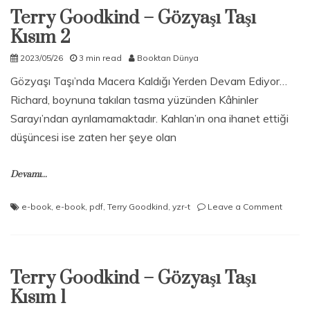
Terry Goodkind – Gözyaşı Taşı
Kısım 2
2023/05/26
3 min read
Booktan Dünya
Gözyaşı Taşı’nda Macera Kaldığı Yerden Devam Ediyor…
Richard, boynuna takılan tasma yüzünden Kâhinler
Sarayı’ndan ayrılamamaktadır. Kahlan’ın ona ihanet ettiği
düşüncesi ise zaten her şeye olan
Devamı...
on
e-book
,
e-book
,
pdf
,
Terry Goodkind
,
yzr-t
Leave a Comment
Terry
Goodk
–
Gözyas
Terry Goodkind – Gözyaşı Taşı
Taşı
Kısım
Kısım 1
2