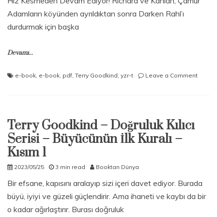
Hız Kesmeden Devam Ediyor! Richard ve Kahlan, Çamur
Adamların köyünden ayrıldıktan sonra Darken Rahl’ı
durdurmak için başka
Devamı...
on
e-book
,
e-book
,
pdf
,
Terry Goodkind
,
yzr-t
Leave a Comment
Terry
Goodk
–
Doğrul
Terry Goodkind – Doğruluk Kılıcı
Kılıcı
Serisi
Serisi – Büyücünün İlk Kuralı –
–
Kısım 1
Büyüc
İlk
2023/05/25
3 min read
Booktan Dünya
Kuralı
–
Bir efsane, kapısını aralayıp sizi içeri davet ediyor. Burada
Kısım
büyü, iyiyi ve güzeli güçlendirir. Ama ihaneti ve kaybı da bir
2
o kadar ağırlaştırır. Burası doğruluk