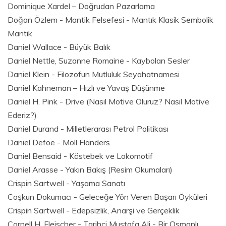
Dominique Xardel – Doğrudan Pazarlama
Doğan Özlem - Mantik Felsefesi - Mantık Klasik Sembolik
Mantik
Daniel Wallace - Büyük Balık
Daniel Nettle, Suzanne Romaine - Kaybolan Sesler
Daniel Klein - Filozofun Mutluluk Seyahatnamesi
Daniel Kahneman – Hızlı ve Yavaş Düşünme
Daniel H. Pink - Drive (Nasıl Motive Oluruz? Nasıl Motive
Ederiz?)
Daniel Durand - Milletlerarası Petrol Politikası
Daniel Defoe - Moll Flanders
Daniel Bensaid - Köstebek ve Lokomotif
Daniel Arasse - Yakın Bakış (Resim Okumaları)
Crispin Sartwell - Yaşama Sanatı
Coşkun Dokumacı - Geleceğe Yön Veren Başarı Öyküleri
Crispin Sartwell - Edepsizlik, Anarşi ve Gerçeklik
Cornell H. Fleischer - Tarihçi Mustafa Ali - Bir Osmanlı