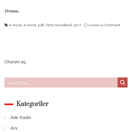
Devamı...
on
e-book
,
e-book
,
pdf
,
Terry Goodkind
,
yzr-t
Leave a Comment
Terry
Goodk
–
Doğrul
Kılıcı
Serisi
Oturum aç
–
Büyüc
İlk
Kuralı
–
Kısım
1
Kategoriler
Aile Kadın
Anı