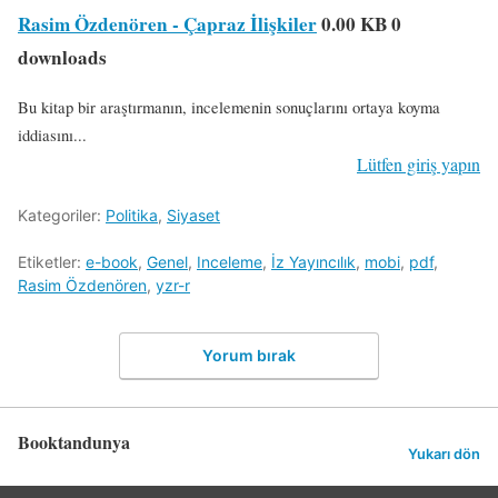
Rasim Özdenören - Çapraz İlişkiler
0.00 KB
0
downloads
Bu kitap bir araştırmanın, incelemenin sonuçlarını ortaya koyma
iddiasını...
Lütfen giriş yapın
Kategoriler:
Politika
,
Siyaset
Etiketler:
e-book
,
Genel
,
Inceleme
,
İz Yayıncılık
,
mobi
,
pdf
,
Rasim Özdenören
,
yzr-r
Yorum bırak
Booktandunya
Yukarı dön