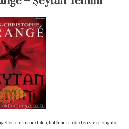
ange – Şeytan Yemini
ayetlerin ortak noktaları, katillerinin öldükten sonra hayata