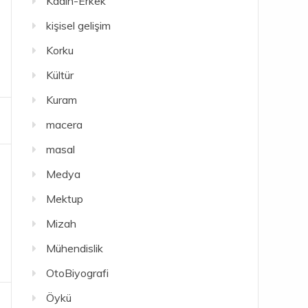
Kadın-Erkek
kişisel gelişim
Korku
Kültür
Kuram
macera
masal
Medya
Mektup
Mizah
Mühendislik
OtoBiyografi
Öykü