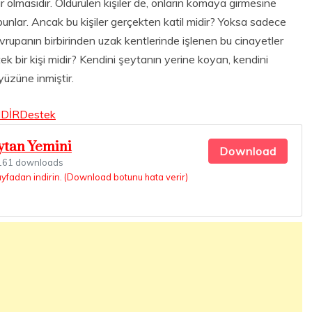
olmasıdır. Öldürülen kişiler de, onların komaya girmesine
r bunlar. Ancak bu kişiler gerçekten katil midir? Yoksa sadece
vrupanın birbirinden uzak kentlerinde işlenen bu cinayetler
tek bir kişi midir? Kendini şeytanın yerine koyan, kendini
yüzüne inmiştir.
NDİR
Destek
ytan Yemini
Download
61 downloads
ayfadan indirin. (Download botunu hata verir)