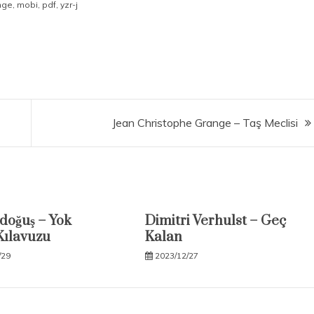
nge
,
mobi
,
pdf
,
yzr-j
Jean Christophe Grange – Taş Meclisi
doğuş – Yok
Dimitri Verhulst – Geç
ılavuzu
Kalan
/29
2023/12/27