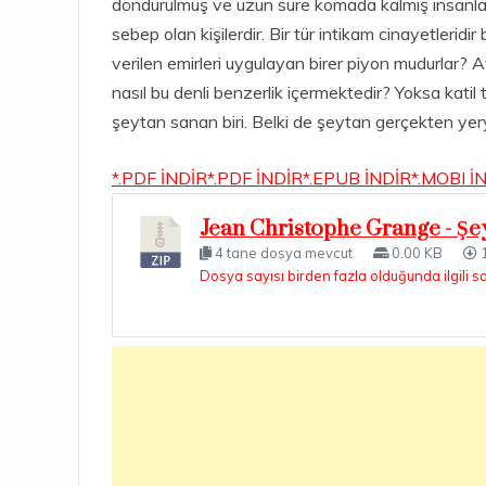
döndürülmüş ve uzun süre komada kalmış insanlar 
sebep olan kişilerdir. Bir tür intikam cinayetleridi
verilen emirleri uygulayan birer piyon mudurlar? A
nasıl bu denli benzerlik içermektedir? Yoksa katil 
şeytan sanan biri. Belki de şeytan gerçekten yer
*.PDF İNDİR
*.PDF İNDİR
*.EPUB İNDİR
*.MOBI İ
Jean Christophe Grange - Şe
4 tane dosya mevcut
0.00 KB
1
Dosya sayısı birden fazla olduğunda ilgili s