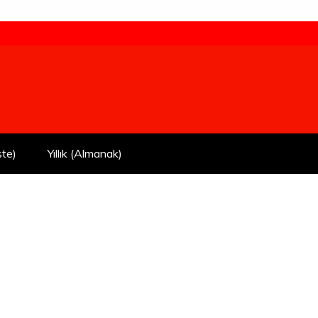
ste)
Yıllık (Almanak)