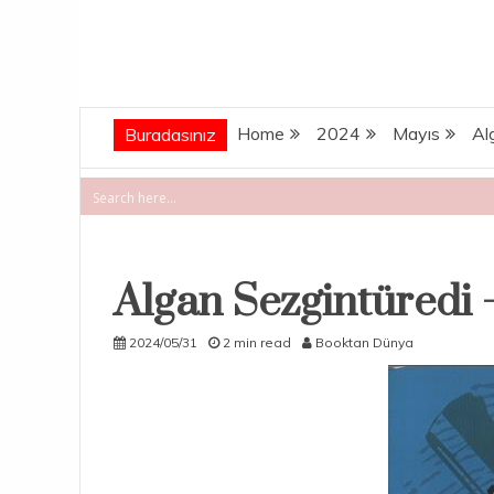
Home
2024
Mayıs
Al
Buradasınız
Algan Sezgintüredi –
2024/05/31
2 min read
Booktan Dünya