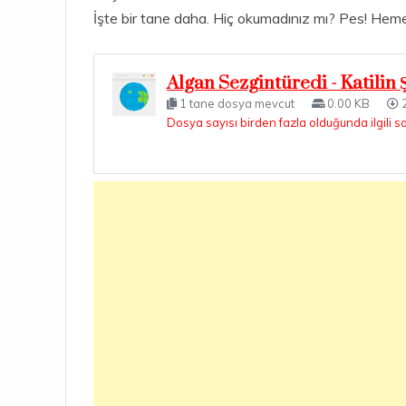
İşte bir tane daha. Hiç okumadınız mı? Pes! Hem
Algan Sezgintüredi - Katilin 
1 tane dosya mevcut
0.00 KB
2
Dosya sayısı birden fazla olduğunda ilgili s