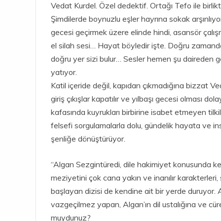
Vedat Kurdel. Özel dedektif. Ortağı Tefo ile birli
Şimdilerde boynuzlu eşler hayrına sokak arşınlıyor
gecesi geçirmek üzere elinde hindi, asansör çalış
el silah sesi… Hayat böyledir işte. Doğru zaman
doğru yer sizi bulur… Sesler hemen şu daireden ge
yatıyor.
Katil içeride değil, kapıdan çıkmadığına bizzat Ve
giriş çıkışlar kapatılır ve yılbaşı gecesi olması d
kafasında kuyrukları birbirine isabet etmeyen tilk
felsefi sorgulamalarla dolu, gündelik hayata ve 
şenliğe dönüştürüyor.
“Algan Sezgintüredi, dile hakimiyet konusunda ken
meziyetini çok cana yakın ve inanılır karakterleri, 
başlayan dizisi de kendine ait bir yerde duruyor. 
vazgeçilmez yapan, Algan’ın dil ustalığına ve cür
muydunuz?