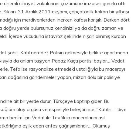
kte önemli cinayet vakalarının çözümüne imzasını gururla attı.
. Sıkkın. 31 Aralık 2011 akşamı, çöpçatanlık kokan bir yılbaşı
madığı için merdivenlerden inerken kafası karışık. Derken dört
da doğru yerde bulursunuz kendinizi ya da doğru zaman ve
ldi. İçerde vücuduna istavroz şeklinde nişan alınmış kurban
dat şahit. Katil nerede? Polisin gelmesiyle birlikte apartmana
olayısıyla da anlam taşıyan Papaz Kaçtı partisi başlar… Vedat
ilerle, Tefo ise rasyonalize etmedeki ustalığıyla bu macerayı
insan doğasına göndermeler yapan, mizah dolu bir polisiye
dine ait bir yerde durur, Türkçeye kaptırıp gider. Bu
sağlam olay örgüsü ve esprisiyle birleştirince, “Katilin…” diye
Ama benim için Vedat ile Tevfik’in maceralarını asıl
etkârlığına eşlik eden enfes çağrışımlarıdır… Okumuş