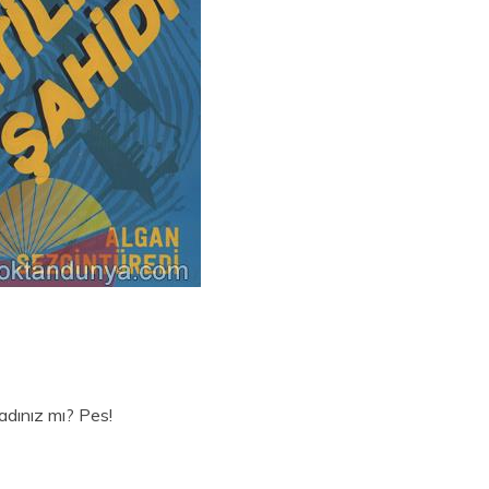
dınız mı? Pes!