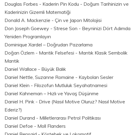
Douglas Forbes - Kaderin Pin Kodu - Doğum Tarihinizin ve
Kaderinizin Gizemli Matematiği
Donald A. Mackenzie - Çin ve Japon Mitolojisi
Don Joseph Goewey - Strese Son - Beyninizi Dört Adımda
Yeniden Programlayın
Dominique Xardel – Doğrudan Pazarlama
Doğan Özlem - Mantik Felsefesi - Mantık Klasik Sembolik
Mantik
Daniel Wallace - Büyük Balık
Daniel Nettle, Suzanne Romaine - Kaybolan Sesler
Daniel Klein - Filozofun Mutluluk Seyahatnamesi
Daniel Kahneman – Hızlı ve Yavaş Düşünme
Daniel H. Pink - Drive (Nasıl Motive Oluruz? Nasıl Motive
Ederiz?)
Daniel Durand - Milletlerarası Petrol Politikası
Daniel Defoe - Moll Flanders
Daniel Bensaid - Köstebek ve Lokomotif