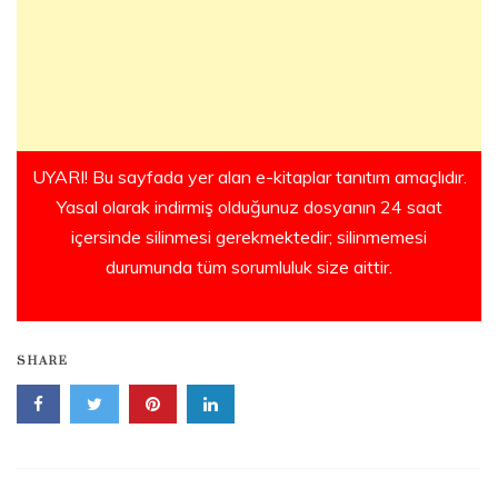
UYARI! Bu sayfada yer alan e-kitaplar tanıtım amaçlıdır.
Yasal olarak indirmiş olduğunuz dosyanın 24 saat
içersinde silinmesi gerekmektedir; silinmemesi
durumunda tüm sorumluluk size aittir.
SHARE