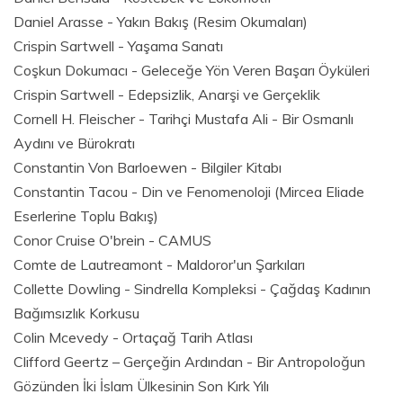
Daniel Arasse - Yakın Bakış (Resim Okumaları)
Crispin Sartwell - Yaşama Sanatı
Coşkun Dokumacı - Geleceğe Yön Veren Başarı Öyküleri
Crispin Sartwell - Edepsizlik, Anarşi ve Gerçeklik
Cornell H. Fleischer - Tarihçi Mustafa Ali - Bir Osmanlı
Aydını ve Bürokratı
Constantin Von Barloewen - Bilgiler Kitabı
Constantin Tacou - Din ve Fenomenoloji (Mircea Eliade
Eserlerine Toplu Bakış)
Conor Cruise O'brein - CAMUS
Comte de Lautreamont - Maldoror'un Şarkıları
Collette Dowling - Sindrella Kompleksi - Çağdaş Kadının
Bağımsızlık Korkusu
Colin Mcevedy - Ortaçağ Tarih Atlası
Clifford Geertz – Gerçeğin Ardından - Bir Antropoloğun
Gözünden İki İslam Ülkesinin Son Kırk Yılı