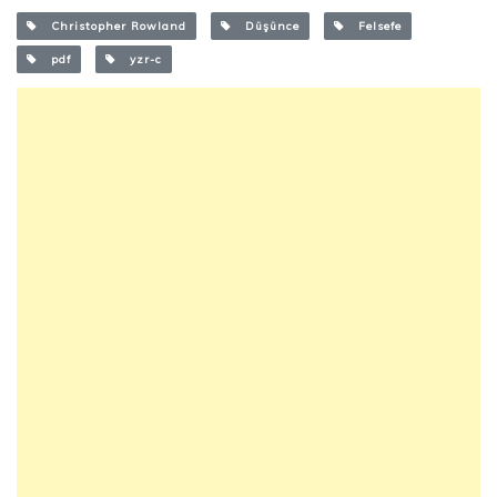
Christopher Rowland
Düşünce
Felsefe
pdf
yzr-c