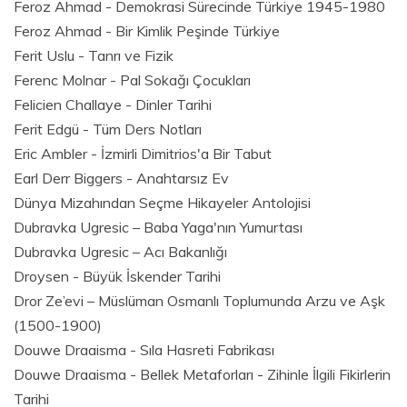
Feroz Ahmad - Demokrasi Sürecinde Türkiye 1945-1980
Feroz Ahmad - Bir Kimlik Peşinde Türkiye
Ferit Uslu - Tanrı ve Fizik
Ferenc Molnar - Pal Sokağı Çocukları
Felicien Challaye - Dinler Tarihi
Ferit Edgü - Tüm Ders Notları
Eric Ambler - İzmirli Dimitrios'a Bir Tabut
Earl Derr Biggers - Anahtarsız Ev
Dünya Mizahından Seçme Hikayeler Antolojisi
Dubravka Ugresic – Baba Yaga'nın Yumurtası
Dubravka Ugresic – Acı Bakanlığı
Droysen - Büyük İskender Tarihi
Dror Ze’evi – Müslüman Osmanlı Toplumunda Arzu ve Aşk
(1500-1900)
Douwe Draaisma - Sıla Hasreti Fabrikası
Douwe Draaisma - Bellek Metaforları - Zihinle İlgili Fikirlerin
Tarihi