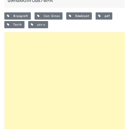
u9mdMGWUu87wFA
Biyografi
Con Sinov
Edebiyat
pdf
Tarih
yzr-c