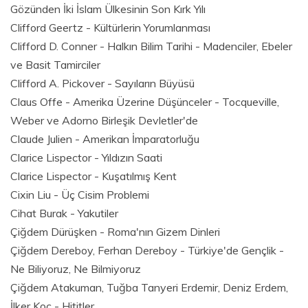
Gözünden İki İslam Ülkesinin Son Kırk Yılı
Clifford Geertz - Kültürlerin Yorumlanması
Clifford D. Conner - Halkın Bilim Tarihi - Madenciler, Ebeler
ve Basit Tamirciler
Clifford A. Pickover - Sayıların Büyüsü
Claus Offe - Amerika Üzerine Düşünceler - Tocqueville,
Weber ve Adorno Birleşik Devletler'de
Claude Julien - Amerikan İmparatorluğu
Clarice Lispector - Yıldızın Saati
Clarice Lispector - Kuşatılmış Kent
Cixin Liu - Üç Cisim Problemi
Cihat Burak - Yakutiler
Çiğdem Dürüşken - Roma'nın Gizem Dinleri
Çiğdem Dereboy, Ferhan Dereboy - Türkiye'de Gençlik -
Ne Biliyoruz, Ne Bilmiyoruz
Çiğdem Atakuman, Tuğba Tanyeri Erdemir, Deniz Erdem,
İlker Koç - Hititler