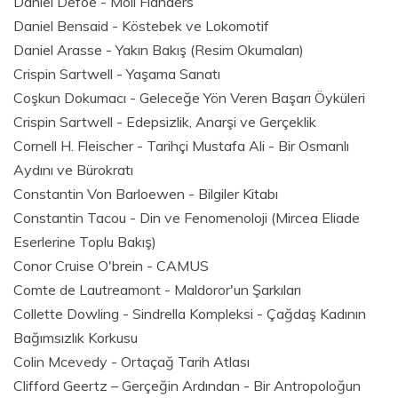
Daniel Defoe - Moll Flanders
Daniel Bensaid - Köstebek ve Lokomotif
Daniel Arasse - Yakın Bakış (Resim Okumaları)
Crispin Sartwell - Yaşama Sanatı
Coşkun Dokumacı - Geleceğe Yön Veren Başarı Öyküleri
Crispin Sartwell - Edepsizlik, Anarşi ve Gerçeklik
Cornell H. Fleischer - Tarihçi Mustafa Ali - Bir Osmanlı
Aydını ve Bürokratı
Constantin Von Barloewen - Bilgiler Kitabı
Constantin Tacou - Din ve Fenomenoloji (Mircea Eliade
Eserlerine Toplu Bakış)
Conor Cruise O'brein - CAMUS
Comte de Lautreamont - Maldoror'un Şarkıları
Collette Dowling - Sindrella Kompleksi - Çağdaş Kadının
Bağımsızlık Korkusu
Colin Mcevedy - Ortaçağ Tarih Atlası
Clifford Geertz – Gerçeğin Ardından - Bir Antropoloğun