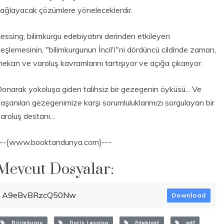
ağlayacak çözümlere yöneleceklerdir.
essing, bilimkurgu edebiyatını derinden etkileyen
eşlemesinin, "bilimkurgunun İncil'i"ni dördüncü cildinde zaman,
ekan ve varoluş kavramlarını tartışıyor ve açığa çıkarıyor.
onarak yokoluşa giden talihsiz bir gezegenin öyküsü... Ve
aşanılan gezegenimize karşı sorumluluklarımızı sorgulayan bir
aroluş destanı...
---[www.booktandunya.com]---
Mevcut Dosyalar:
A9eBvBRzcQ50Nw
Download
Bilimkurgu
Doris Lessing
Edebiyat
pdf