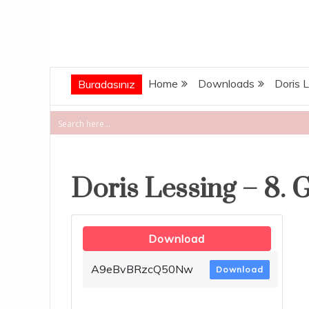
Home
Downloads
Doris 
Buradasınız
Doris Lessing – 8. 
Download
A9eBvBRzcQ50Nw
Download