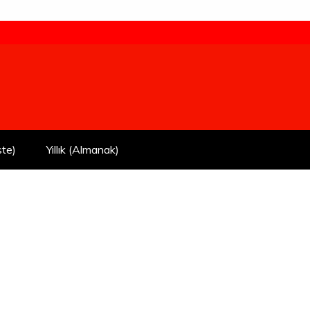
ste)
Yıllık (Almanak)