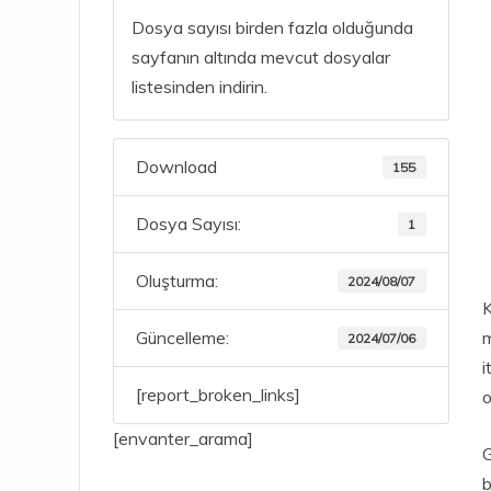
Dosya sayısı birden fazla olduğunda
sayfanın altında mevcut dosyalar
listesinden indirin.
Download
155
Dosya Sayısı:
1
Oluşturma:
2024/08/07
K
Güncelleme:
m
2024/07/06
i
[report_broken_links]
o
[envanter_arama]
G
b