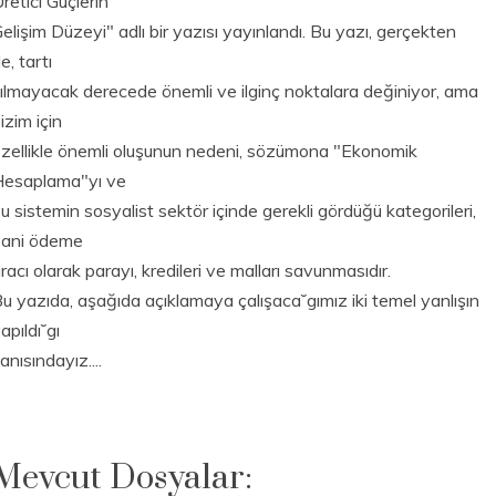
retici Güçlerin
elişim Düzeyi" adlı bir yazısı yayınlandı. Bu yazı, gerçekten
e, tartı
ılmayacak derecede önemli ve ilginç noktalara değiniyor, ama
izim için
zellikle önemli oluşunun nedeni, sözümona "Ekonomik
Hesaplama"yı ve
u sistemin sosyalist sektör içinde gerekli gördüğü kategorileri,
yani ödeme
racı olarak parayı, kredileri ve malları savunmasıdır.
u yazıda, aşağıda açıklamaya çalışaca˘gımız iki temel yanlışın
apıldı˘gı
anısındayız....
Mevcut Dosyalar: