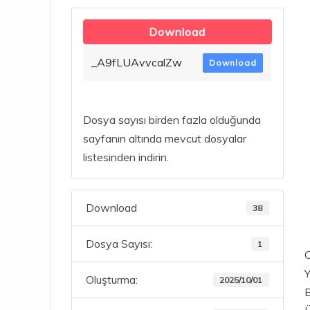
Download
_A9fLUAvvcalZw
Download
Dosya sayısı birden fazla olduğunda
sayfanın altında mevcut dosyalar
listesinden indirin.
Download
38
Dosya Sayısı:
1
C
Y
Oluşturma:
2025/10/01
B