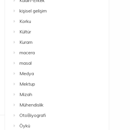
Kadın-Erkek
kişisel gelişim
Korku
Kültür
Kuram
macera
masal
Medya
Mektup
Mizah
Mühendislik
OtoBiyografi
Öykü