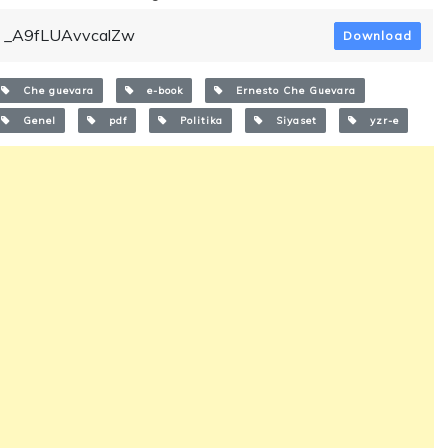
_A9fLUAvvcalZw
Download
Che guevara
e-book
Ernesto Che Guevara
Genel
pdf
Politika
Siyaset
yzr-e