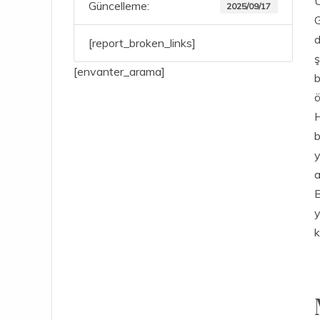
Ü
Güncelleme:
2025/09/17
G
d
[report_broken_links]
ş
[envanter_arama]
b
ö
b
a
B
y
k