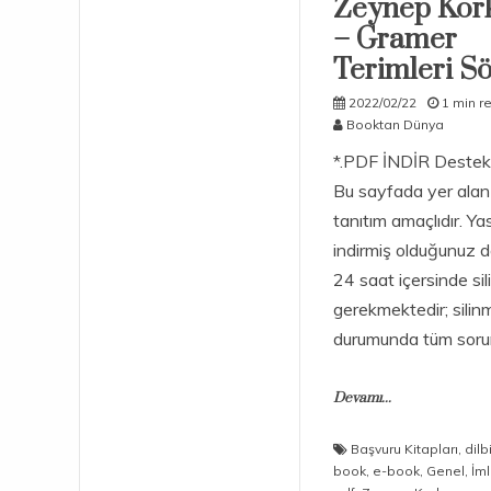
Zeynep Ko
– Gramer
Terimleri S
2022/02/22
1 min r
Booktan Dünya
*.PDF İNDİR Destek
Bu sayfada yer alan 
tanıtım amaçlıdır. Ya
indirmiş olduğunuz 
24 saat içersinde si
gerekmektedir; sili
durumunda tüm soru
Devamı...
Başvuru Kitapları
,
dilb
book
,
e-book
,
Genel
,
İml