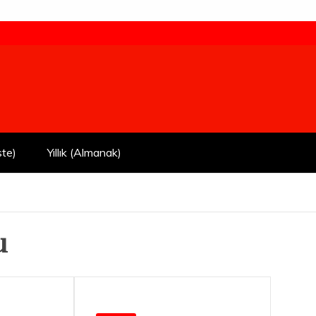
ste)
Yıllık (Almanak)
u