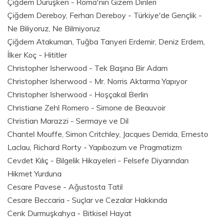
Çiğdem Dürüşken - Roma'nın Gizem Dinleri
Çiğdem Dereboy, Ferhan Dereboy - Türkiye'de Gençlik -
Ne Biliyoruz, Ne Bilmiyoruz
Çiğdem Atakuman, Tuğba Tanyeri Erdemir, Deniz Erdem,
İlker Koç - Hititler
Christopher Isherwood - Tek Başına Bir Adam
Christopher Isherwood - Mr. Norris Aktarma Yapıyor
Christopher Isherwood - Hoşçakal Berlin
Christiane Zehl Romero - Simone de Beauvoir
Christian Marazzi - Sermaye ve Dil
Chantel Mouffe, Simon Critchley, Jacques Derrida, Ernesto
Laclau, Richard Rorty - Yapıbozum ve Pragmatizm
Cevdet Kılıç - Bilgelik Hikayeleri - Felsefe Diyarından
Hikmet Yurduna
Cesare Pavese - Ağustosta Tatil
Cesare Beccaria - Suçlar ve Cezalar Hakkında
Cenk Durmuşkahya - Bitkisel Hayat