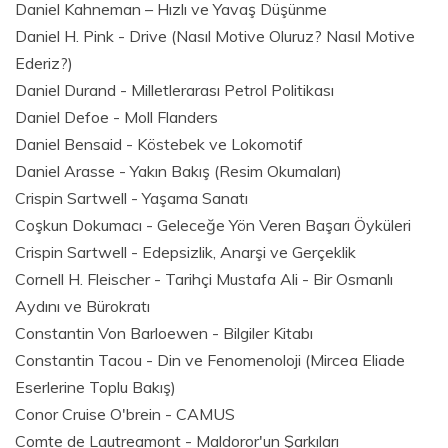
Daniel Kahneman – Hızlı ve Yavaş Düşünme
Daniel H. Pink - Drive (Nasıl Motive Oluruz? Nasıl Motive
Ederiz?)
Daniel Durand - Milletlerarası Petrol Politikası
Daniel Defoe - Moll Flanders
Daniel Bensaid - Köstebek ve Lokomotif
Daniel Arasse - Yakın Bakış (Resim Okumaları)
Crispin Sartwell - Yaşama Sanatı
Coşkun Dokumacı - Geleceğe Yön Veren Başarı Öyküleri
Crispin Sartwell - Edepsizlik, Anarşi ve Gerçeklik
Cornell H. Fleischer - Tarihçi Mustafa Ali - Bir Osmanlı
Aydını ve Bürokratı
Constantin Von Barloewen - Bilgiler Kitabı
Constantin Tacou - Din ve Fenomenoloji (Mircea Eliade
Eserlerine Toplu Bakış)
Conor Cruise O'brein - CAMUS
Comte de Lautreamont - Maldoror'un Şarkıları