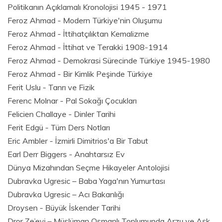
Politikanın Açıklamalı Kronolojisi 1945 - 1971
Feroz Ahmad - Modern Türkiye'nin Oluşumu
Feroz Ahmad - İttihatçılıktan Kemalizme
Feroz Ahmad - İttihat ve Terakki 1908-1914
Feroz Ahmad - Demokrasi Sürecinde Türkiye 1945-1980
Feroz Ahmad - Bir Kimlik Peşinde Türkiye
Ferit Uslu - Tanrı ve Fizik
Ferenc Molnar - Pal Sokağı Çocukları
Felicien Challaye - Dinler Tarihi
Ferit Edgü - Tüm Ders Notları
Eric Ambler - İzmirli Dimitrios'a Bir Tabut
Earl Derr Biggers - Anahtarsız Ev
Dünya Mizahından Seçme Hikayeler Antolojisi
Dubravka Ugresic – Baba Yaga'nın Yumurtası
Dubravka Ugresic – Acı Bakanlığı
Droysen - Büyük İskender Tarihi
Dror Ze’evi – Müslüman Osmanlı Toplumunda Arzu ve Aşk