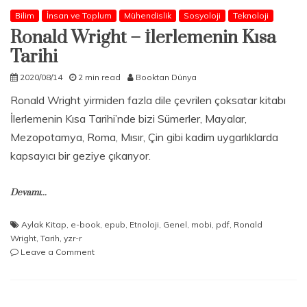
Bilim
İnsan ve Toplum
Mühendislik
Sosyoloji
Teknoloji
Ronald Wright – İlerlemenin Kısa
Tarihi
2020/08/14
2 min read
Booktan Dünya
Ronald Wright yirmiden fazla dile çevrilen çoksatar kitabı
İlerlemenin Kısa Tarihi’nde bizi Sümerler, Mayalar,
Mezopotamya, Roma, Mısır, Çin gibi kadim uygarlıklarda
kapsayıcı bir geziye çıkarıyor.
Devamı...
Aylak Kitap
,
e-book
,
epub
,
Etnoloji
,
Genel
,
mobi
,
pdf
,
Ronald
Wright
,
Tarih
,
yzr-r
on
Leave a Comment
Ronald
Wright
–
İlerlemenin