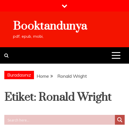
Skip
to
content
Booktandunya
pdf, epub, mobi,
Buradasınız
Home
Ronald Wright
Etiket:
Ronald Wright